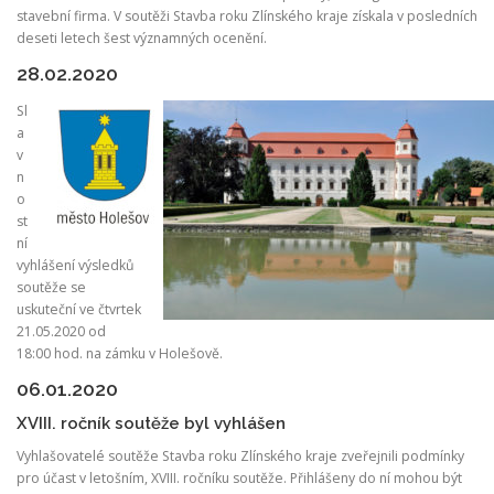
stavební firma. V soutěži Stavba roku Zlínského kraje získala v posledních
deseti letech šest významných ocenění.
28.02.2020
Sl
a
v
n
o
st
ní
vyhlášení výsledků
soutěže se
uskuteční ve čtvrtek
21.05.2020 od
18:00 hod. na zámku v Holešově.
06.01.2020
XVIII. ročník soutěže byl vyhlášen
Vyhlašovatelé soutěže Stavba roku Zlínského kraje zveřejnili podmínky
pro účast v letošním, XVIII. ročníku soutěže. Přihlášeny do ní mohou být