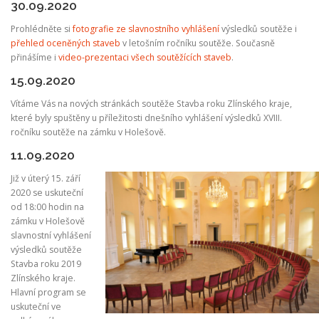
30.09.2020
Prohlédněte si
fotografie ze slavnostního vyhlášení
výsledků soutěže i
přehled oceněných staveb
v letošním ročníku soutěže. Současně
přinášíme i
video-prezentaci všech soutěžících staveb
.
15.09.2020
Vítáme Vás na nových stránkách soutěže Stavba roku Zlínského kraje,
které byly spuštěny u příležitosti dnešního vyhlášení výsledků XVIII.
ročníku soutěže na zámku v Holešově.
11.09.2020
Již v úterý 15. září
2020 se uskuteční
od 18:00 hodin na
zámku v Holešově
slavnostní vyhlášení
výsledků soutěže
Stavba roku 2019
Zlínského kraje.
Hlavní program se
uskuteční ve