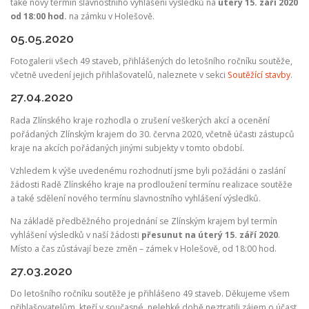
také nový termín slavnostního vyhlášení výsledků na
úterý 15. září 2020
od 18:00 hod.
na zámku v Holešově.
05.05.2020
Fotogalerii všech 49 staveb, přihlášených do letošního ročníku soutěže,
včetně uvedení jejich přihlašovatelů, naleznete v sekci
Soutěžící stavby
.
27.04.2020
Rada Zlínského kraje rozhodla o zrušení veškerých akcí a ocenění
pořádaných Zlínským krajem do 30. června 2020, včetně účasti zástupců
kraje na akcích pořádaných jinými subjekty v tomto období.
Vzhledem k výše uvedenému rozhodnutí jsme byli požádáni o zaslání
žádosti Radě Zlínského kraje na prodloužení termínu realizace soutěže
a také sdělení nového termínu slavnostního vyhlášení výsledků.
Na základě předběžného projednání se Zlínským krajem byl termín
vyhlášení výsledků v naší žádosti
přesunut na úterý 15. září 2020
.
Místo a čas zůstávají beze změn – zámek v Holešově, od 18:00 hod.
27.03.2020
Do letošního ročníku soutěže je přihlášeno 49 staveb. Děkujeme všem
přihlašovatelům, kteří v současné, nelehké době neztratili zájem o účast