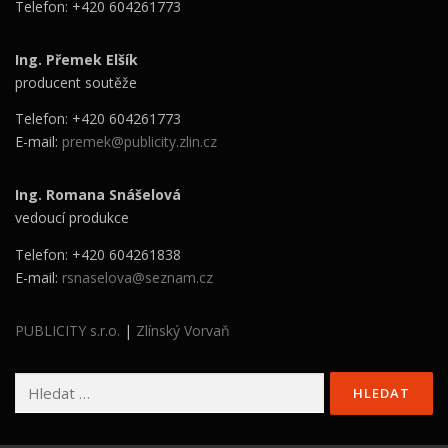
Telefon: +420 604261773
Ing. Přemek Elšík
producent soutěže
Telefon: +420 604261773
E-mail:
premek@publicity.zlin.cz
Ing. Romana Snášelová
vedoucí produkce
Telefon: +420 604261838
E-mail:
rsnaselova@seznam.cz
PUBLICITY s.r.o.
|
Zlínský Vorvaň
Vyhledávání