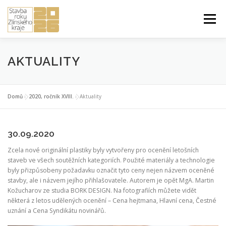
Přeskočit
na
Menu
obsah
ÚVOD DO SOUTĚŽE
PŘIHLÁŠKA A PRAVIDLA
AKTUALITY
STUDENTSKÁ PRÁCE ROKU
2026 ROČNÍK XXIV.
Domů
»
2020, ročník XVIII.
»
Aktuality
30.09.2020
PŘEDCHOZÍ ROČNÍKY
Zcela nové originální plastiky byly vytvořeny pro ocenění letošních
staveb ve všech soutěžních kategoriích. Použité materiály a technologie
byly přizpůsobeny požadavku označit tyto ceny nejen názvem oceněné
stavby, ale i názvem jejího přihlašovatele. Autorem je opět MgA. Martin
Kožucharov ze studia BORK DESIGN. Na fotografiích můžete vidět
některá z letos udělených ocenění – Cena hejtmana, Hlavní cena, Čestné
uznání a Cena Syndikátu novinářů.