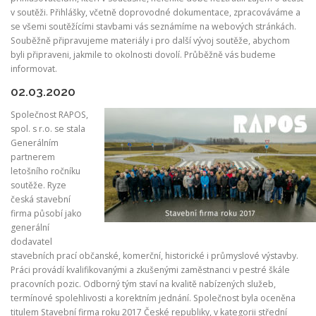
v soutěži. Přihlášky, včetně doprovodné dokumentace, zpracováváme a
se všemi soutěžícími stavbami vás seznámíme na webových stránkách.
Souběžně připravujeme materiály i pro další vývoj soutěže, abychom
byli připraveni, jakmile to okolnosti dovolí. Průběžně vás budeme
informovat.
02.03.2020
Společnost RAPOS,
spol. s r.o. se stala
Generálním
partnerem
letošního ročníku
soutěže. Ryze
česká stavební
firma působí jako
generální
dodavatel
stavebních prací občanské, komerční, historické i průmyslové výstavby.
Práci provádí kvalifikovanými a zkušenými zaměstnanci v pestré škále
pracovních pozic. Odborný tým staví na kvalitě nabízených služeb,
termínové spolehlivosti a korektním jednání. Společnost byla oceněna
titulem Stavební firma roku 2017 České republiky, v kategorii střední