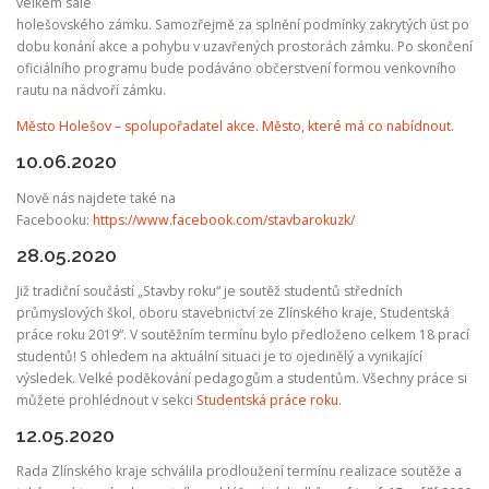
velkém sále
holešovského zámku. Samozřejmě za splnění podmínky zakrytých úst po
dobu konání akce a pohybu v uzavřených prostorách zámku. Po skončení
oficiálního programu bude podáváno občerstvení formou venkovního
rautu na nádvoří zámku.
Město Holešov – spolupořadatel akce. Město, které má co nabídnout.
10.06.2020
Nově nás najdete také na
Facebooku:
https://www.facebook.com/stavbarokuzk/
28.05.2020
Již tradiční součástí „Stavby roku“ je soutěž studentů středních
průmyslových škol, oboru stavebnictví ze Zlínského kraje, Studentská
práce roku 2019“. V soutěžním termínu bylo předloženo celkem 18 prací
studentů! S ohledem na aktuální situaci je to ojedinělý a vynikající
výsledek. Velké poděkování pedagogům a studentům. Všechny práce si
můžete prohlédnout v sekci
Studentská práce roku
.
12.05.2020
Rada Zlínského kraje schválila prodloužení termínu realizace soutěže a