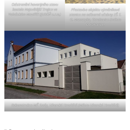
Odstranění havarijního stavu
kostela Nejsvětější Trojice ve
Přestavba objektu výměníkové
Valašském Meziříčí (JURÁŇ s.r.o.)
stanice na odborné učebny ZŠ T.
G. Masaryka, Otrokovice (město
Otrokovice)
Rekonstrukce MŠ Sady, Uherské Hradiště (Město Uherské Hradiště)