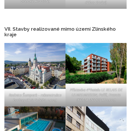
Uherské Hradiště)
(Obec Strání)
VII. Stavby realizované mimo území Zlínského
kraje
Přístavba 4*hotelu LE RELAIS DE
LA MALMAISON, Paříž, Francie
Radnice Šumperk – rekonstrukce
(KOMA MODULAR s.r.o.)
budovy (H & B delta, s.r.o.)