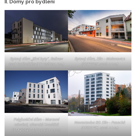
II. Domy pro bydlení
Bytový dům, Zlín – Malenovice
Bytový dům „Jižní byty“, Rožnov
(STAVYMA spol. s r.o.)
pod Radhoštěm (EP Rožnov, a.s.)
Polyfunkční dům – Moravní
Novostavba BD Zlín – Pasecká
náměstí, Uherské Hradiště
(ERGO VH, spol. s r.o.)
(STAVOSVIT MP service s.r.o.)