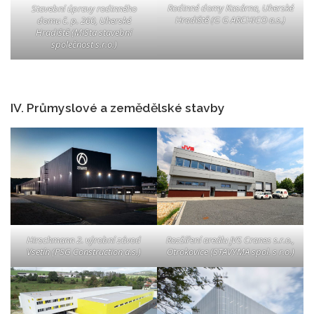
Rodinné domy Kasárna, Uherské
Stavební úpravy rodinného
Hradiště (G G ARCHICO a.s.)
domu č. p. 260, Uherské
Hradiště (MiSta stavební
společnost s.r.o.)
IV. Průmyslové a zemědělské stavby
Hirschmann 2. výrobní závod
Rozšíření areálu JVS Cranes s.r.o.,
Vsetín (PSG Construction a.s.)
Otrokovice (STAVYMA spol. s r.o.)