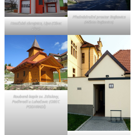
Přednádražní prostor Bojkovice
(Město Bojkovice)
Hasičská zbrojnice, Lípa (Obec
Lípa)
Roubená kaple sv. Zdislavy,
Podhradí u Luhačovic (OBEC
PODHRADÍ)