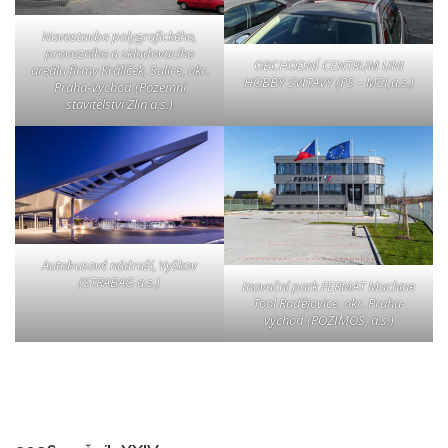
Novostavba polygrafického,
provozního a skladovacího
OBCHODNÍ CENTRUM UNI
areálu firmy Králíček, Sulice, okr.
HOBBY SVITAVY (PS – MSI,a.s.)
Praha-Východ (Pozemní
stavitelství Zlín a.s.)
Autobusové nádraží, Vyškov
(STRABAG a.s.)
Inovační park FERMAT Machine
Tool Radějovice, okr. Praha-
východ (POZIMOS, a.s.)