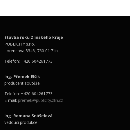
Stavba roku Zlínského kraje
PUBLICITY s.r.o.
Lorencova 3346, 760 01 Zlín
Telefon: +420 604261773
Ing. Přemek Elšík
producent soutěže
Telefon: +420 604261773
E-mail:
premek@publicity.zlin.cz
Ing. Romana Snášelová
vedoucí produkce