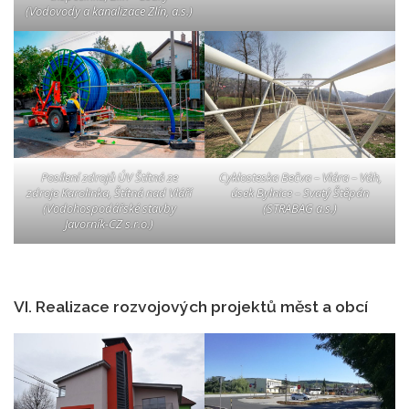
(Vodovody a kanalizace Zlín, a.s.)
Posílení zdrojů ÚV Štítná ze
Cyklosteska Bečva – Vlára – Váh,
zdroje Karolinka, Štítná nad Vláří
úsek Bylnice – Svatý Štěpán
(Vodohospodářské stavby
(STRABAG a.s.)
Javorník-CZ s.r.o.)
VI. Realizace rozvojových projektů měst a obcí