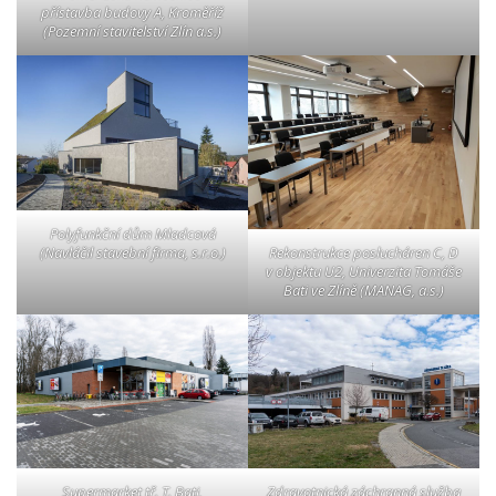
přístavba budovy A, Kroměříž
(Pozemní stavitelství Zlín a.s.)
Polyfunkční dům Mladcová
(Navláčil stavební firma, s.r.o.)
Rekonstrukce poslucháren C, D
v objektu U2, Univerzita Tomáše
Bati ve Zlíně (MANAG, a.s.)
Supermarket tř. T. Bati,
Zdravotnická záchranná služba