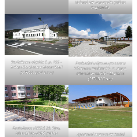
Veřejná WC Napajedla (Město
Napajedla)
Revitalizace objektu č. p. 155 –
Parkování a úprava prostor u
Kulturního domu v Horní Lhotě
hřbitova v Mařaticích, II. etapa,
(UPOSS, spol. s r.o.)
Uherské Hradiště – Mařatice
(STRABAG a.s.)
Revitalizace sídliště 28. října,
Uherské Hradiště (Město
Sportovní centrum FC Strání