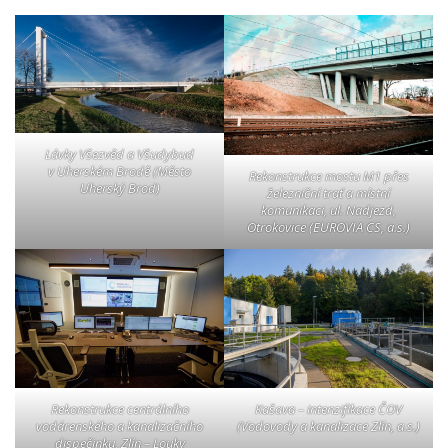
Lávky Všezvěd a Všudybud
v Uherském Brodě (Město
Rekonstrukce mostu M1 přes
Uherský Brod)
železniční trať a místní
komunikaci, ul. Nadjezd,
Otrokovice (EUROVIA CS, a.s.)
Rekonstrukce centrálního
Kašava – intenzifikace ČOV
vodárenského a kanalizačního
(Vodovody a kanalizace Zlín, a.s.)
dispečinku, Zlín – Louky