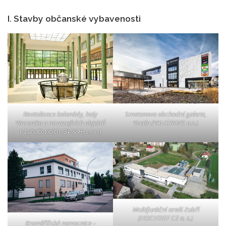
I. Stavby občanské vybavenosti
Revitalizace kolonády, haly
Smetanova obchodní galerie,
Vincentka a navazujících objektů
Vsetín (VALATRANS a.s.)
v Luhačovicích (3V & H, s.r.o.)
Multifunkční areál Zubří
(HOCHTIEF CZ a. s.)
Kroměřížská nemocnice –