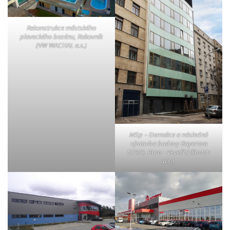
Rekonstrukce městského
plaveckého bazénu, Rakovník
(VW WACHAL a.s.)
MSp – Demolice a následná
výstavba budovy Bayerova
573/3, Brno – Veveří (Zlínstav
a.s.)