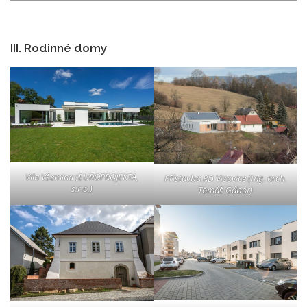
III. Rodinné domy
Vila Všemina (EUROPROJEKTA,
Přístavba RD Vizovice (Ing. arch.
s.r.o.)
Tomáš Gábor)