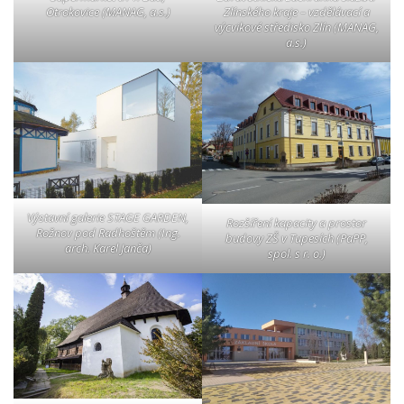
Otrokovice (MANAG, a.s.)
Zlínského kraje – vzdělávací a
výcvikové středisko Zlín (MANAG,
a.s.)
Výstavní galerie STAGE GARDEN,
Rozšíření kapacity a prostor
Rožnov pod Radhoštěm (Ing.
budovy ZŠ v Tupesích (PaPP,
arch. Karel Janča)
spol. s r. o.)