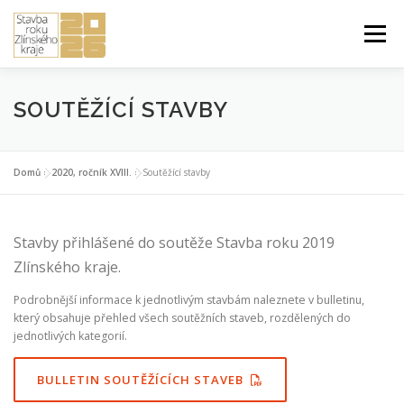
Přeskočit
na
Menu
obsah
ÚVOD DO SOUTĚŽE
PŘIHLÁŠKA A PRAVIDLA
SOUTĚŽÍCÍ STAVBY
STUDENTSKÁ PRÁCE ROKU
2026 ROČNÍK XXIV.
Domů
»
2020, ročník XVIII.
»
Soutěžící stavby
PŘEDCHOZÍ ROČNÍKY
Stavby přihlášené do soutěže Stavba roku 2019
Zlínského kraje.
Podrobnější informace k jednotlivým stavbám naleznete v bulletinu,
který obsahuje přehled všech soutěžních staveb, rozdělených do
jednotlivých kategorií.
BULLETIN SOUTĚŽÍCÍCH STAVEB