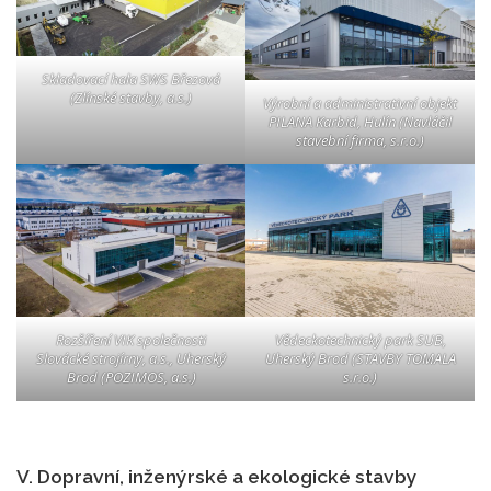
Skladovací hala SWS Březová
(Zlínské stavby, a.s.)
Výrobní a administrativní objekt
PILANA Karbid, Hulín (Navláčil
stavební firma, s.r.o.)
Rozšíření VIK společnosti
Vědeckotechnický park SUB,
Slovácké strojírny, a.s., Uherský
Uherský Brod (STAVBY TOMALA
Brod (POZIMOS, a.s.)
s.r.o.)
V. Dopravní, inženýrské a ekologické stavby