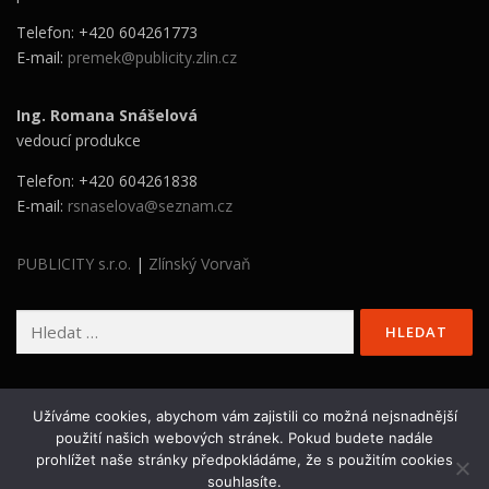
Telefon: +420 604261773
E-mail:
premek@publicity.zlin.cz
Ing. Romana Snášelová
vedoucí produkce
Telefon: +420 604261838
E-mail:
rsnaselova@seznam.cz
PUBLICITY s.r.o.
|
Zlínský Vorvaň
Vyhledávání
Užíváme cookies, abychom vám zajistili co možná nejsnadnější
použití našich webových stránek. Pokud budete nadále
prohlížet naše stránky předpokládáme, že s použitím cookies
Copyright © 2026 Stavba roku Zlínského kraje
–
OnePress
souhlasíte.