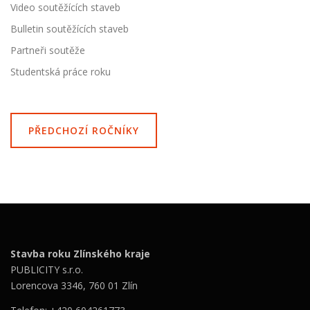
Video soutěžících staveb
Bulletin soutěžících staveb
Partneři soutěže
Studentská práce roku
PŘEDCHOZÍ ROČNÍKY
Stavba roku Zlínského kraje
PUBLICITY s.r.o.
Lorencova 3346, 760 01 Zlín