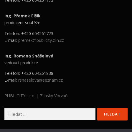
Telefon: +420 604261773
Ing. Přemek Elšík
producent soutěže
Telefon: +420 604261773
E-mail:
premek@publicity.zlin.cz
Ing. Romana Snášelová
vedoucí produkce
Telefon: +420 604261838
E-mail:
rsnaselova@seznam.cz
PUBLICITY s.r.o.
|
Zlínský Vorvaň
Vyhledávání