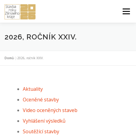
Přeskočit
na
Menu
obsah
ÚVOD DO SOUTĚŽE
PŘIHLÁŠKA A PRAVIDLA
2026, ROČNÍK XXIV.
STUDENTSKÁ PRÁCE ROKU
2026 ROČNÍK XXIV.
Domů
»
2026, ročník XXIV.
PŘEDCHOZÍ ROČNÍKY
Aktuality
Oceněné stavby
Video oceněných staveb
Vyhlášení výsledků
Soutěžící stavby