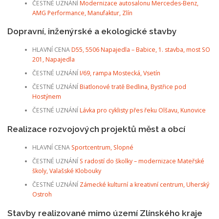
ČESTNÉ UZNÁNÍ
Modernizace autosalonu Mercedes-Benz,
AMG Performance, Manufaktur, Zlín
Dopravní, inženýrské a ekologické stavby
HLAVNÍ CENA
D55, 5506 Napajedla – Babice, 1. stavba, most SO
201, Napajedla
ČESTNÉ UZNÁNÍ
I/69, rampa Mostecká, Vsetín
ČESTNÉ UZNÁNÍ
Biatlonové tratě Bedlina, Bystřice pod
Hostýnem
ČESTNÉ UZNÁNÍ
Lávka pro cyklisty přes řeku Olšavu, Kunovice
Realizace rozvojových projektů měst a obcí
HLAVNÍ CENA
Sportcentrum, Slopné
ČESTNÉ UZNÁNÍ
S radostí do školky – modernizace Mateřské
školy, Valašské Klobouky
ČESTNÉ UZNÁNÍ
Zámecké kulturní a kreativní centrum, Uherský
Ostroh
Stavby realizované mimo území Zlínského kraje