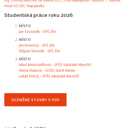
Ing. Ondřej Kubíček, na stavbě D55, 5506 Napajedla – Babice, 1. stavba,
most SO 201, Napajedla
Studentská práce roku 2026
MÍSTO
Jan Sousedík – SPŠ Zlín
MÍSTO
Jan Konečný – SPŠ Zlín
Štěpán Šimoník – SPŠ Zlín
MÍSTO
Nikol Melichaříková – SPŠS Valašské Meziříčí
Alena Sluková – SOŠG Staré Město
Lukáš Petrůj – SPŠS Valašské Meziříčí
OCENĚNÉ STAVBY V PDF