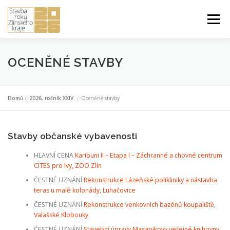
Přeskočit
na
Menu
obsah
ÚVOD DO SOUTĚŽE
PŘIHLÁŠKA A PRAVIDLA
OCENĚNÉ STAVBY
STUDENTSKÁ PRÁCE ROKU
2026 ROČNÍK XXIV.
Domů
»
2026, ročník XXIV.
»
Oceněné stavby
Stavby občanské vybavenosti
PŘEDCHOZÍ ROČNÍKY
HLAVNÍ CENA
Karibuni II – Etapa I – Záchranné a chovné centrum
CITES pro lvy, ZOO Zlín
ČESTNÉ UZNÁNÍ
Rekonstrukce Lázeňské polikliniky a nástavba
teras u malé kolonády, Luhačovice
ČESTNÉ UZNÁNÍ
Rekonstrukce venkovních bazénů koupaliště,
Valašské Klobouky
ČESTNÉ UZNÁNÍ
Stavební úpravy Masarykovy veřejné knihovny