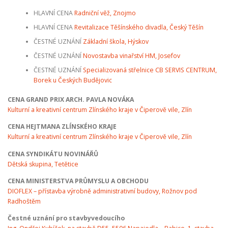
HLAVNÍ CENA
Radniční věž, Znojmo
HLAVNÍ CENA
Revitalizace Těšínského divadla, Český Těšín
ČESTNÉ UZNÁNÍ
Základní škola, Hýskov
ČESTNÉ UZNÁNÍ
Novostavba vinařství HM, Josefov
ČESTNÉ UZNÁNÍ
Specializovaná střelnice CB SERVIS CENTRUM,
Borek u Českých Budějovic
CENA GRAND PRIX ARCH. PAVLA NOVÁKA
Kulturní a kreativní centrum Zlínského kraje v Čiperově vile, Zlín
CENA HEJTMANA ZLÍNSKÉHO KRAJE
Kulturní a kreativní centrum Zlínského kraje v Čiperově vile, Zlín
CENA SYNDIKÁTU NOVINÁŘŮ
Dětská skupina, Tetětice
CENA MINISTERSTVA PRŮMYSLU A OBCHODU
DIOFLEX – přístavba výrobně administrativní budovy, Rožnov pod
Radhoštěm
Čestné uznání pro stavbyvedoucího