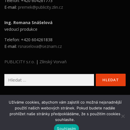
Telefon: +420 604261773
E-mail:
premek@publicity.zlin.cz
Ing. Romana Snášelová
vedoucí produkce
Telefon: +420 604261838
E-mail:
rsnaselova@seznam.cz
PUBLICITY s.r.o.
|
Zlínský Vorvaň
Vyhledávání
Užíváme cookies, abychom vám zajistili co možná nejsnadnější
použití našich webových stránek. Pokud budete nadále
prohlížet naše stránky předpokládáme, že s použitím cookies
Copyright © 2026 Stavba roku Zlínského kraje
–
OnePress
souhlasíte.
šablona od FameThemes
Souhlasím