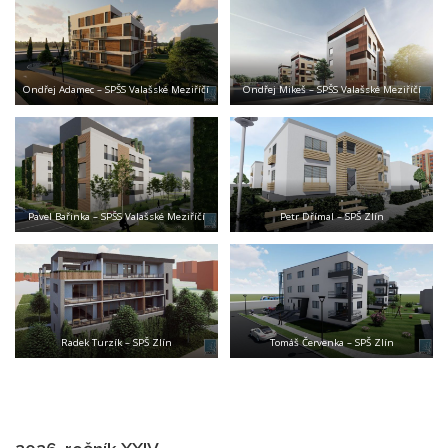
Ondřej Adamec – SPŠS Valašské Meziříčí
Ondřej Mikeš – SPŠS Valašské Meziříčí
Pavel Bařinka – SPŠS Valašské Meziříčí
Petr Dřímal – SPŠ Zlín
Radek Turzík – SPŠ Zlín
Tomáš Červenka – SPŠ Zlín