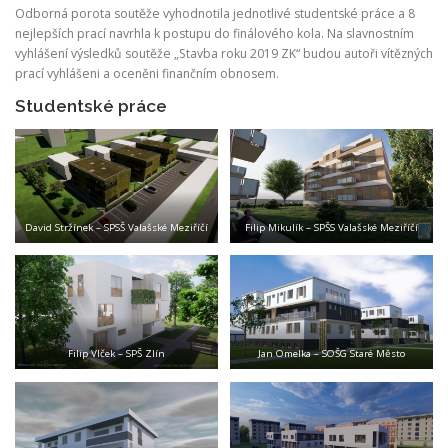
Odborná porota soutěže vyhodnotila jednotlivé studentské práce a 8
nejlepších prací navrhla k postupu do finálového kola. Na slavnostním
vyhlášení výsledků soutěže „Stavba roku 2019 ZK“ budou autoři vítězných
prací vyhlášeni a oceněni finančním obnosem.
Studentské práce
David Stržínek – SPSŠ Valašské Meziříčí
Filip Mikulík – SPŠS Valašské Meziříčí
Filip Vlček – SPŠ Zlín
Jan Omelka – SOŠG Staré Město