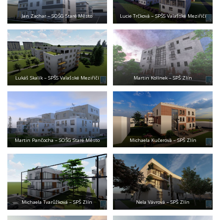
Jan Zachar – SOŠG Staré Město
Lucie Trčková – SPŠS Valašské Meziříčí
Lukáš Skalík – SPŠS Valašské Meziříčí
Martin Kolínek – SPŠ Zlín
Martin Pančocha – SOŠG Staré Město
Michaela Kučerová – SPŠ Zlín
Michaela Tvarůžková – SPŠ Zlín
Nela Vávrová – SPŠ Zlín