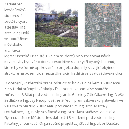
Zadání pro
letošní ročník
studentské
soutěže vybral
a sestavil Ing.
arch. Aleš Holý,
vedoucí Útvaru
městského
architekta
Města Uherské Hradiště. Úkolem studentů bylo zpracovat návrh
novostavby bytového domu, respektive skupiny tří bytových domů,
které by ve formě opakovaného projektu doplnily stávající obytnou
strukturu na pozemcích města Uherské Hradiště ve Svatováclavské ulici.
O ocenění „Studentská práce roku 2019“ bojovalo celkem 18 studentů.
Ze Střední průmyslové školy Zlín, obor stavebnictví se soutěže
zúčastnilo 8 žáků pod vedením Ing. arch. Gabriely Zálešákové, Ing. Aleše
Sedláčka a Ing. Evy Netopilové, ze Střední průmyslové školy stavební ve
Valašském Meziříčí 7 studentů pod vedením Ing. arch. Marcely
Dorňákové, Ing. Pavly Novákové a Ing. Miroslava Maňase. Ze SOŠ a
Gymnázia Staré Město odevzdali práci 3 studenti pod vedením Ing.
Kateřiny Janouškové. Organizačně projekt zajišťoval Ing. Libor Dubčák.