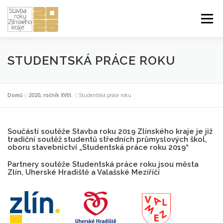
Přeskočit
na
Menu
obsah
ÚVOD DO SOUTĚŽE
PŘIHLÁŠKA A PRAVIDLA
STUDENTSKÁ PRÁCE ROKU
STUDENTSKÁ PRÁCE ROKU
2026 ROČNÍK XXIV.
Domů
»
2020, ročník XVIII.
»
Studentská práce roku
Součástí soutěže Stavba roku 2019 Zlínského kraje je již
PŘEDCHOZÍ ROČNÍKY
tradiční soutěž studentů středních průmyslových škol,
oboru stavebnictví „Studentská práce roku 2019“
Partnery soutěže Studentská práce roku jsou města
Zlín, Uherské Hradiště a Valašské Meziříčí