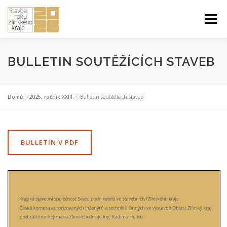
Přeskočit
na
Menu
obsah
ÚVOD DO SOUTĚŽE
PŘIHLÁŠKA A PRAVIDLA
BULLETIN SOUTĚŽÍCÍCH STAVEB
STUDENTSKÁ PRÁCE ROKU
2026 ROČNÍK XXIV.
Domů
»
2025, ročník XXIII.
»
Bulletin soutěžících staveb
PŘEDCHOZÍ ROČNÍKY
BULLETIN V PDF