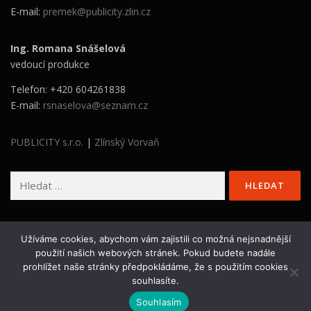
E-mail:
premek@publicity.zlin.cz
Ing. Romana Snášelová
vedoucí produkce
Telefon: +420 604261838
E-mail:
rsnaselova@seznam.cz
PUBLICITY s.r.o.
|
Zlínský Vorvaň
Vyhledávání
Užíváme cookies, abychom vám zajistili co možná nejsnadnější
použití našich webových stránek. Pokud budete nadále
prohlížet naše stránky předpokládáme, že s použitím cookies
Copyright © 2026 Stavba roku Zlínského kraje
–
OnePress
souhlasíte.
šablona od FameThemes
Souhlasím