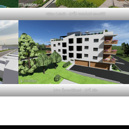
Vilém Cabák – SPŠS Valašské Meziříčí
Sára Špendlíková – SPŠ Zlín