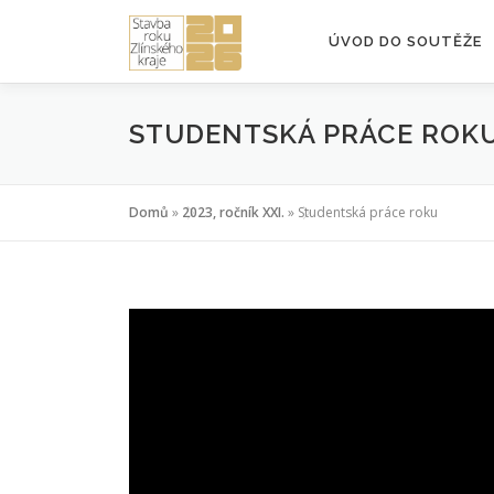
Přeskočit
na
ÚVOD DO SOUTĚŽE
obsah
STUDENTSKÁ PRÁCE ROK
Domů
»
2023, ročník XXI.
»
Studentská práce roku