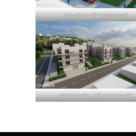
Václav Křenek – SPŠS Valašské Meziříčí
Vladimír Stodůlka – SPŠS Valašské Meziříčí