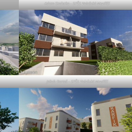
Adam Onderka – SPŠS Valašské Meziříčí
Jakub Bartoš – SPŠS Valašské Meziříčí