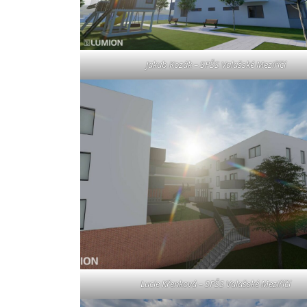
Jakub Kozák – SPŠS Valašské Meziříčí
Lucie Křenková – SPŠS Valašské Meziříčí