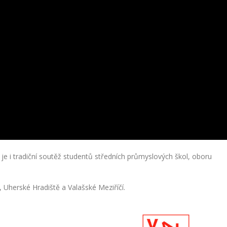
je i tradiční soutěž studentů středních průmyslových škol, oboru
, Uherské Hradiště a Valašské Meziříčí.