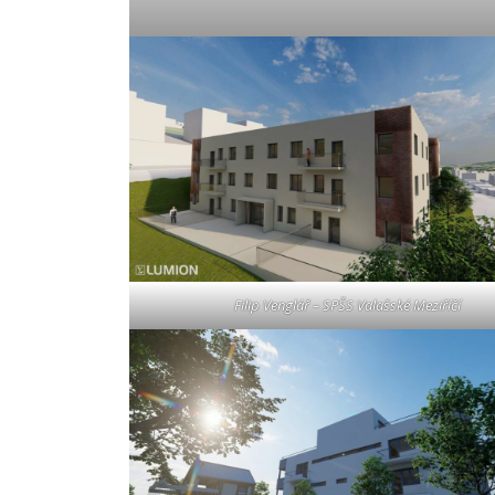
Filip Venglář – SPŠS Valašské Meziříčí