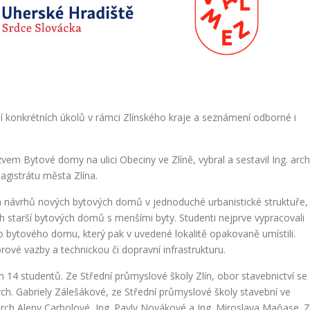
í konkrétních úkolů v rámci Zlínského kraje a seznámení odborné i
vem Bytové domy na ulici Obeciny ve Zlíně, vybral a sestavil Ing. arch
gistrátu města Zlína.
h návrhů nových bytových domů v jednoduché urbanistické struktuře,
h starší bytových domů s menšími byty. Studenti nejprve vypracovali
o bytového domu, který pak v uvedené lokalitě opakovaně umístili.
orové vazby a technickou či dopravní infrastrukturu.
 14 studentů. Ze Střední průmyslové školy Zlín, obor stavebnictví se
ch. Gabriely Zálešákové, ze Střední průmyslové školy stavební ve
rch Aleny Carbolové, Ing. Pavly Novákové a Ing. Miroslava Maňase. 