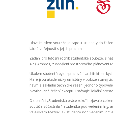
Hlavním cílem soutěže je zapojit studenty do řešen
laické veřejnosti s jejich pracemi.
Zadání pro letošní ročník studentské soutěže, s náz
Aleš Ambros, z oddělení prostorového plánovaní Ma
Úkolem studentů bylo zpracování architektonickýc
které jsou akademicky umístěny v poloze stávajícíc
návrh a základní technické řešení jednoho typovéh
Navrhovaná řešení akceptují stávající lokální prost
O ocenění „Studentská práce roku“ bojovalo celkem
soutěže zúčastnila 1 studentka pod vedením Ing. ar
Valašském Meziříčí 12 studentů pod vedením Ing. a