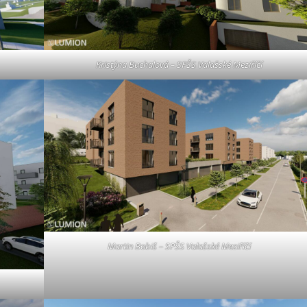
Kristýna Buchalová – SPŠS Valašské Meziříčí
Martin Bobiš – SPŠS Valašské Meziříčí