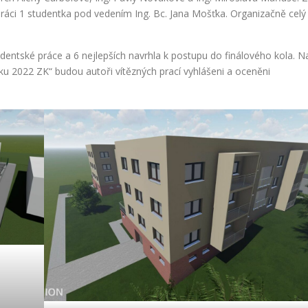
áci 1 studentka pod vedením Ing. Bc. Jana Mošťka. Organizačně celý
dentské práce a 6 nejlepších navrhla k postupu do finálového kola. N
ku 2022 ZK“ budou autoři vítězných prací vyhlášeni a oceněni