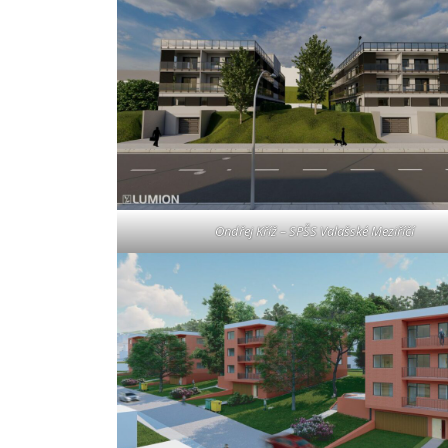
Ondřej Kříž – SPŠS Valašské Meziříčí