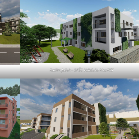
Radim Jašek – SPŠS Valašské Meziříčí