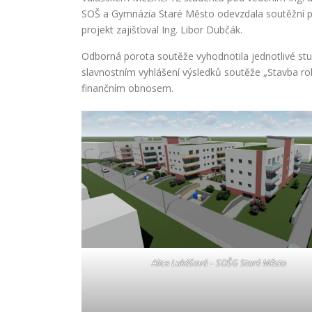
SOŠ a Gymnázia Staré Město odevzdala soutěžní pr
projekt zajišťoval Ing. Libor Dubčák.
Odborná porota soutěže vyhodnotila jednotlivé stu
slavnostním vyhlášení výsledků soutěže „Stavba ro
finančním obnosem.
Alice Lukášová – SOŠG Staré Město