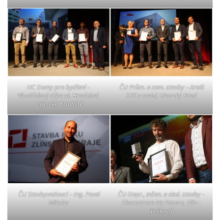
HC Domy pro bydlení –
ČU Prům. a zem. stavby – Areál
Víceúčelový dům ul. Hradební,
STK a emisí, Uherský Brod
Uherské Hradiště
ČU Stavbyvedoucí – Ing. Pavel
ČU Dopr., inžen. a ekol. stavby –
Mikulec
Ekocentrum Na Pasece, Zlín –
Velíková