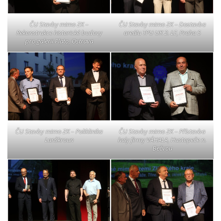
ČU Stavby mimo ZK –
ČU Stavby mimo ZK – Dostavba
Rekonstrukce historické budovy
areálu TPU UK 2. LF, Praha 5
pro galerii Plato, Ostrava
ČU Stavby mimo ZK – Poliklinika
ČU Stavby mimo ZK – Přístavba
Lanškroun
haly firmy VÁHALA, Hustopeče n.
Bečvou