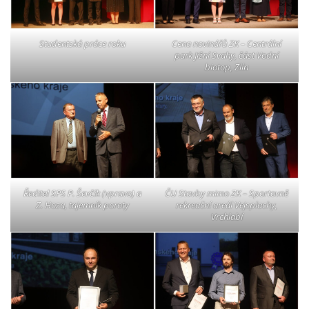
Studentská práce roku
Cena novinářů ZK – Centrální
park Jižní Svahy, část Vodní
biotop, Zlín
Ředitel SPS P. Ševčík (vpravo) a
ČU Stavby mimo ZK – Sportovně
Z. Hoza, tajemník poroty
rekreační areál Vejsplachy,
Vrchlabí