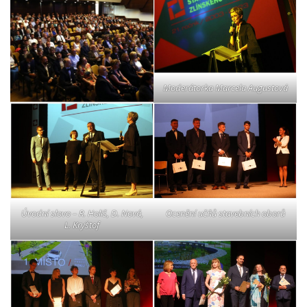
Moderátorka Marcela Augustová
Úvodní slovo – R. Holiš, D. Nová,
Ocenění učňů stavebních oborů
L. Kryštof