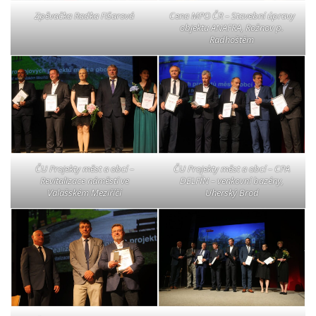
Zpěvačka Radka Fišarová
Cena MPO ČR – Stavební úpravy
objektu ANAFRA, Rožnov p.
Radhoštěm
ČU Projekty měst a obcí –
ČU Projekty měst a obcí – CPA
Revitalizace náměstí ve
DELFÍN – venkovní bazény,
Valašském Meziříčí
Uherský Brod