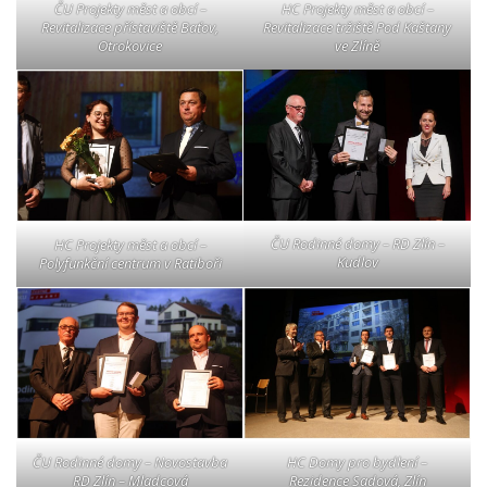
ČU Projekty měst a obcí –
HC Projekty měst a obcí –
Revitalizace přístaviště Baťov,
Revitalizace tržiště Pod Kaštany
Otrokovice
ve Zlíně
ČU Rodinné domy – RD Zlín –
HC Projekty měst a obcí –
Kudlov
Polyfunkční centrum v Ratiboři
ČU Rodinné domy – Novostavba
HC Domy pro bydlení –
RD Zlín – Mladcová
Rezidence Sadová, Zlín