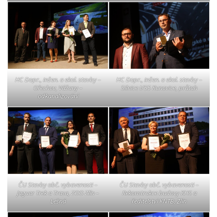
HC Dopr., inžen. a ekol. stavby –
HC Dopr., inžen. a ekol. stavby –
Ořechov, Vážany –
Silnice I/55 Kunovice, průtah
odkanalizování
ČU Stavby obč. vybavenosti –
ČU Stavby obč. vybavenosti –
Jaguar Trek a Trasa, ZOO Zlín –
Rekonstrukce budovy KHS a
Lešná
ředitelství KNTB, Zlín