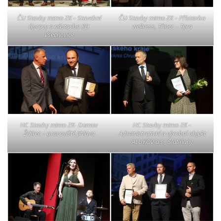
ČU Stavby mimo ZK – Stavební
ČU Stavby mimo ZK – Přístavba
úpravy a nástavba KD
wellness, Třinec – Tyra
Všechovice
HC Stavby mimo ZK- Domov
HC Stavby mimo ZK –
Ždírec – pracoviště Jihlava
Administrativní a výrobní objekt
ALUKOV a.s., Slatiňany