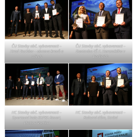
ČU Stavby obč. vybavenosti –
ČU Stavby obč. vybavenosti –
Hrad Buchlov – obnova krovů a
Dostavba ZŠ F. Horenského v
střech
Boršicích
HC Stavby obč. vybavenosti –
HC Stavby obč. vybavenosti –
Sportovní hala KAPKA Resort,
Kulturní dům, Strání
Lhota u Vsetína