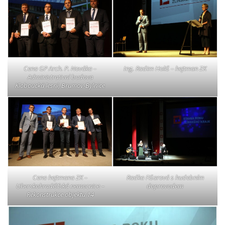
Cena GP Arch. P. Nováka –
Ing. Radim Holiš – hejtman ZK
Administrativní budova
Kloboucká lesní, Brumov-Bylnice
Cena hejtmana ZK –
Radka Fišarová s hudebním
Uherskohradišťská nemocnice –
doprovodem
Rekonstrukce objektu 14