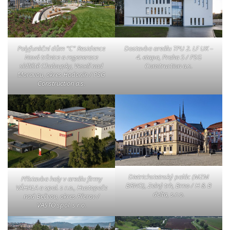
Polyfunkční dům “C” Residence
Dostavba areálu TPU 2. LF UK –
Nová tržnice a regenerace
4. etapa, Praha 5 / PSG
sídliště Chaloupky, Veselí nad
Construction a.s.
Moravou, okres Hodonín / PSG
Construction a.s.
Dietrichsteinský palác (MZM
Přístavba haly v areálu firmy
BRNO), Zelný trh, Brno / H & B
VÁHALA a spol. s r.o., Hustopeče
delta, s.r.o.
nad Bečvou, okres Přerov /
VASTO spol. s r.o.