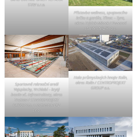
STAV s.r.o.
Přístavba wellness, spojovacího
krčku a garáže, Třinec – Tyra,
okres Frýdek-Místek / Pozemní
stavitelství Zlín a.s.
Hala průmyslových hnojiv Kolín,
okres Kolín / CENTROPROJEKT
Sportovně rekreační areál
GROUP a.s.
Vejsplachy, Vrchlabí – krytý
bazén vč. Infrastruktury, okres
Trutnov / CENTROPROJEKT
GROUP a.s. + Metrostav DIZ
s.r.o.