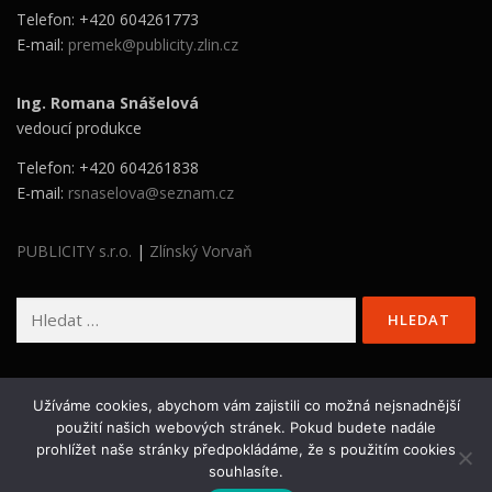
Telefon: +420 604261773
E-mail:
premek@publicity.zlin.cz
Ing. Romana Snášelová
vedoucí produkce
Telefon: +420 604261838
E-mail:
rsnaselova@seznam.cz
PUBLICITY s.r.o.
|
Zlínský Vorvaň
Vyhledávání
Užíváme cookies, abychom vám zajistili co možná nejsnadnější
použití našich webových stránek. Pokud budete nadále
prohlížet naše stránky předpokládáme, že s použitím cookies
Copyright © 2026 Stavba roku Zlínského kraje
–
OnePress
souhlasíte.
šablona od FameThemes