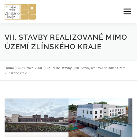
Přeskočit
na
Menu
obsah
ÚVOD DO SOUTĚŽE
PŘIHLÁŠKA A PRAVIDLA
VII. STAVBY REALIZOVANÉ MIMO
ÚZEMÍ ZLÍNSKÉHO KRAJE
STUDENTSKÁ PRÁCE ROKU
2026 ROČNÍK XXIV.
Domů
»
2023, ročník XXI.
»
Soutěžící stavby
»
VII. Stavby realizované mimo území
Zlínského kraje
PŘEDCHOZÍ ROČNÍKY