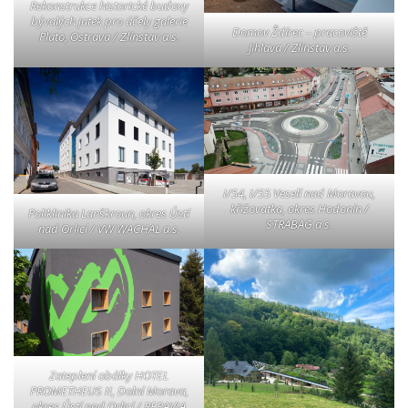
Rekonstrukce historické budovy
bývalých jatek pro účely galerie
Domov Ždírec – pracoviště
Plato, Ostrava / Zlínstav a.s.
Jihlava / Zlínstav a.s.
I/54, I/55 Veselí nad Moravou,
křižovatka, okres Hodonín /
Poliklinika Lanškroun, okres Ústí
STRABAG a.s.
nad Orlicí / VW WACHAL a.s.
Zateplení obálky HOTEL
PROMETHEUS II, Dolní Morava,
okres Ústí nad Orlicí / REPAVIA