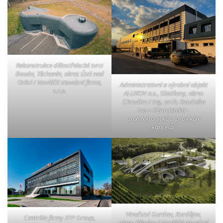
Rekonstrukce dělostřelecké tvrzi
Bouda, Těchonín, okres Ústí nad
Orlicí / Navláčil stavební firma,
Administrativní a výrobní objekt
s.r.o.
ALUKOV a.s., Slatiňany, okres
Chrudim / Ing. arch. Koudelka
Ivo + K2architekti –
architektonická a projekční
kancelář
Vinařství Gurdau, Kurdějov,
Centrála firmy ZFP Group,
okres Břeclav / Navláčil stavební