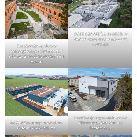
DOSTAVBA AREÁLU SVOBODA v
Blučině, okres Brno–venkov / PS
– MSI, a.s.
Stavební úpravy Átria a
navazujících ploch Waldorfské
ZŠ a MŠ, Brno-Žabovřesky / 3V &
H, s.r.o.
Stavební úpravy a nástavba KD
Všechovice, okres Přerov /
JM Park Moravany, okres Brno-
StaniOn s.r.o.
venkov / POZIMOS, a.s.