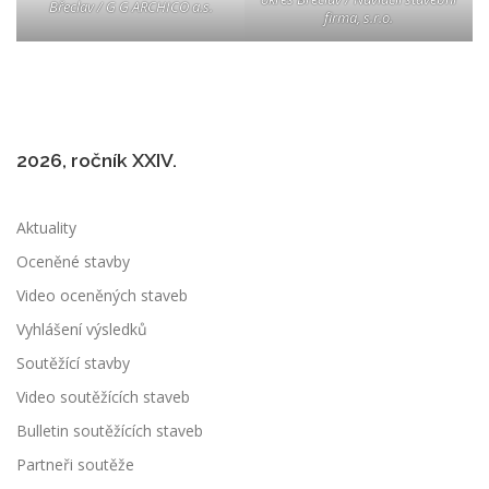
Břeclav / G G ARCHICO a.s.
firma, s.r.o.
2026, ročník XXIV.
Aktuality
Oceněné stavby
Video oceněných staveb
Vyhlášení výsledků
Soutěžící stavby
Video soutěžících staveb
Bulletin soutěžících staveb
Partneři soutěže