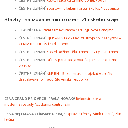
ČESTNÉ UZNÁNÍ
Revitalizace Kulturního domu, Podolí
ČESTNÉ UZNÁNÍ
Sportovní a kulturní areál Školka, Nezdenice
Stavby realizované mimo území Zlínského kraje
HLAVNÍ CENA
Státní zámek Vranov nad Dyjí, okres Znojmo
ČESTNÉ UZNÁNÍ
UJEP – RESTAV – Fakulta strojního inženýrství –
CEMMTECH II, Ústí nad Labem
ČESTNÉ UZNÁNÍ
Kostel Božího Těla, Třinec – Guty, okr. Třinec
ČESTNÉ UZNÁNÍ
Dům v parku Riegrova, Šlapanice, okr. Brno-
venkov
ČESTNÉ UZNÁNÍ
NKP BH – Rekonstrukce objektů v areálu
Bratislavského hradu, Slovenská republika
CENA GRAND PRIX ARCH. PAVLA NOVÁKA
Rekonstrukce a
modernizace auly Academia centra, Zlín
CENA HEJTMANA ZLÍNSKÉHO KRAJE
Oprava střechy zámku Lešná, Zlín –
Lešná