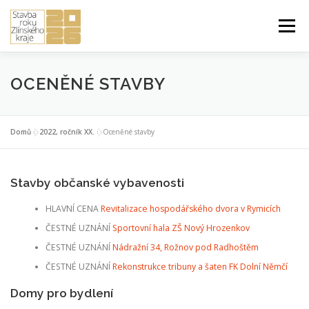
Přeskočit
na
Menu
obsah
ÚVOD DO SOUTĚŽE
PŘIHLÁŠKA A PRAVIDLA
OCENĚNÉ STAVBY
STUDENTSKÁ PRÁCE ROKU
2026 ROČNÍK XXIV.
Domů
»
2022, ročník XX.
»
Oceněné stavby
Stavby občanské vybavenosti
PŘEDCHOZÍ ROČNÍKY
HLAVNÍ CENA
Revitalizace hospodářského dvora v Rymicích
ČESTNÉ UZNÁNÍ
Sportovní hala ZŠ Nový Hrozenkov
ČESTNÉ UZNÁNÍ
Nádražní 34, Rožnov pod Radhoštěm
ČESTNÉ UZNÁNÍ
Rekonstrukce tribuny a šaten FK Dolní Němčí
Domy pro bydlení