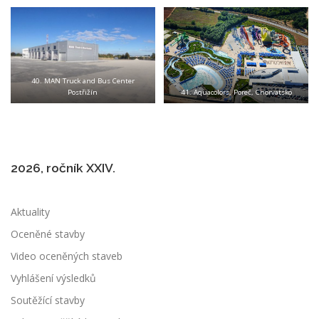
40. MAN Truck and Bus Center
Postřižín
41. Aquacolors, Poreč, Chorvatsko
2026, ročník XXIV.
Aktuality
Oceněné stavby
Video oceněných staveb
Vyhlášení výsledků
Soutěžící stavby