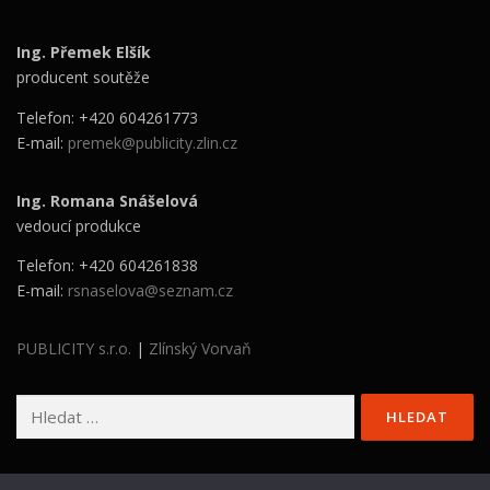
Ing. Přemek Elšík
producent soutěže
Telefon: +420 604261773
E-mail:
premek@publicity.zlin.cz
Ing. Romana Snášelová
vedoucí produkce
Telefon: +420 604261838
E-mail:
rsnaselova@seznam.cz
PUBLICITY s.r.o.
|
Zlínský Vorvaň
Vyhledávání