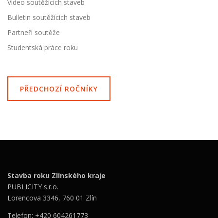
Video soutěžících staveb
Bulletin soutěžících staveb
Partneři soutěže
Studentská práce roku
PŘEDCHOZÍ ROČNÍKY
Stavba roku Zlínského kraje
PUBLICITY s.r.o.
Lorencova 3346, 760 01 Zlín
Telefon: +420 604261773