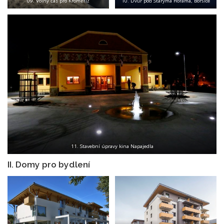
09. Volný čas pro Kroměříž
10. Dvůr pod Starýma Horama, Boršice
11. Stavební úpravy kina Napajedla
II. Domy pro bydlení