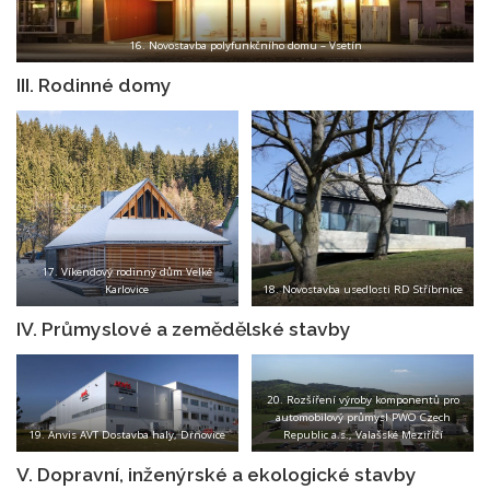
16. Novostavba polyfunkčního domu – Vsetín
III. Rodinné domy
17. Víkendový rodinný dům Velké
Karlovice
18. Novostavba usedlosti RD Stříbrnice
IV. Průmyslové a zemědělské stavby
20. Rozšíření výroby komponentů pro
automobilový průmysl PWO Czech
19. Anvis AVT Dostavba haly, Drnovice
Republic a.s., Valašské Meziříčí
V. Dopravní, inženýrské a ekologické stavby