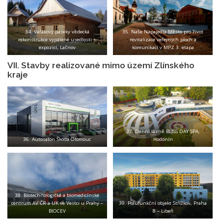
34. Vařákový paseky vědecká
35. Naše Napajedla Město pro život
rekonstrukce vypálené usedlosti s
revitalizace veřejných ploch a
expozicí, Lačnov
komunikací v MPZ 3. etapa
VII. Stavby realizované mimo území Zlínského
kraje
37. Denní lázně BLISS DAY SPA,
36. Autosalon Škoda Olomouc
Hodonín
38. Biotechnologické a biomedicínské
centrum AV ČR a UK ve Vestci u Prahy –
39. Polufunkční objekt Střížkov, Praha
BIOCEV
8 – Libeň