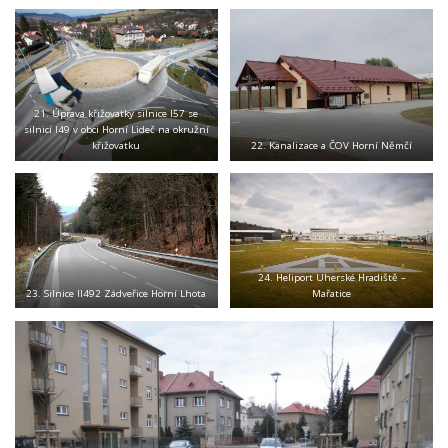
21. Úprava křižovatky silnice I57 se
silnicí I49 v obci Horní Lideč na okružní
křižovatku
22. Kanalizace a ČOV Horní Němčí
24. Heliport Uherské Hradiště –
23. Silnice II492 Zádveřice Horní Lhota
Mařatice