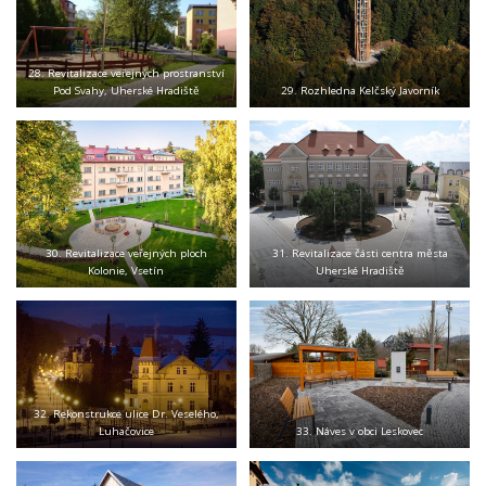
28. Revitalizace veřejných prostranství
Pod Svahy, Uherské Hradiště
29. Rozhledna Kelčský Javorník
30. Revitalizace veřejných ploch
31. Revitalizace části centra města
Kolonie, Vsetín
Uherské Hradiště
32. Rekonstrukce ulice Dr. Veselého,
Luhačovice
33. Náves v obci Leskovec