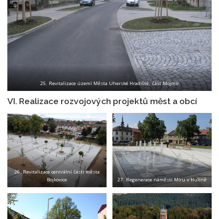
25. Revitalizace území Města Uherské Hradiště, část Mojmír
VI. Realizace rozvojových projektů měst a obcí
26. Revitalizace centrální části města
Bojkovice
27. Regenerace náměstí Míru v Hulíně