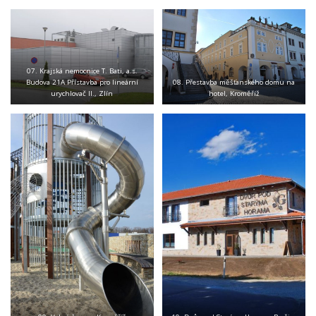
07. Krajská nemocnice T. Bati, a.s.
Budova 21A Přístavba pro lineární
08. Přestavba měšťanského domu na
urychlovač II., Zlín
hotel, Kroměříž