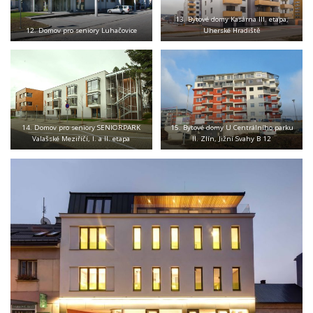
13. Bytové domy Kasárna III. etapa,
12. Domov pro seniory Luhačovice
Uherské Hradiště
14. Domov pro seniory SENIORPARK
15. Bytové domy U Centrálního parku
Valašské Meziříčí, I. a II. etapa
II. Zlín, Jižní Svahy B 12