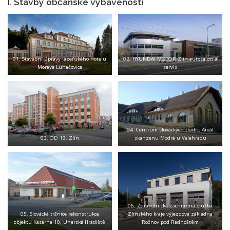
I. Stavby občanské vybavenosti
01. Stavební úpravy lázeňského hotelu
02. HYUNDAI MOTOR Zlín autosalon a
Morava Luhačovice
servis
04. Centrum slováckých tradic, Areál
03. OD 13, Zlín
skanzenu Modrá u Velehradu
06. Zdravotnická záchranná služba
05. Slovácká tržnice rekonstrukce
Zlínského kraje výjezdová základna
objektu Kasárna 10, Uherské Hradiště
Rožnov pod Radhoštěm