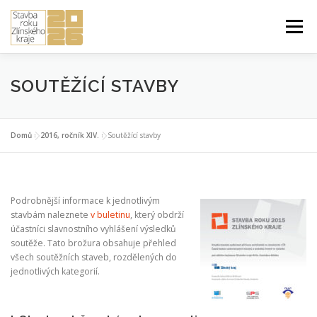
Přeskočit
na
Menu
obsah
ÚVOD DO SOUTĚŽE
PŘIHLÁŠKA A PRAVIDLA
SOUTĚŽÍCÍ STAVBY
STUDENTSKÁ PRÁCE ROKU
2026 ROČNÍK XXIV.
Domů
»
2016, ročník XIV.
»
Soutěžící stavby
PŘEDCHOZÍ ROČNÍKY
Podrobnější informace k jednotlivým
stavbám naleznete
v buletinu
, který obdrží
účastníci slavnostního vyhlášení výsledků
soutěže. Tato brožura obsahuje přehled
všech soutěžních staveb, rozdělených do
jednotlivých kategorií.